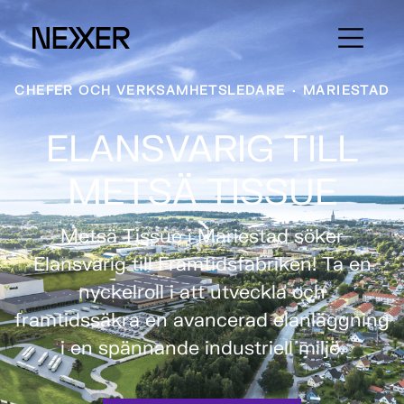
CHEFER OCH VERKSAMHETSLEDARE
·
MARIESTAD
ELANSVARIG TILL
METSÄ TISSUE
Metsä Tissue i Mariestad söker
Elansvarig till Framtidsfabriken! Ta en
nyckelroll i att utveckla och
framtidssäkra en avancerad elanläggning
i en spännande industriell miljö.