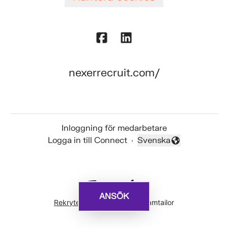
nexerrecruit.com/
Inloggning för medarbetare
Logga in till Connect
·
Svenska
Byt språk
ANSÖK
Rekryteringsverktyg
från Teamtailor