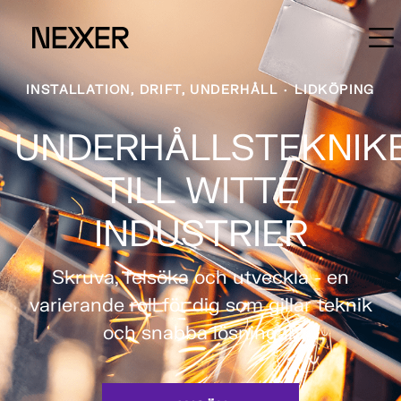
INSTALLATION, DRIFT, UNDERHÅLL
·
LIDKÖPING
UNDERHÅLLSTEKNIK
TILL WITTE
INDUSTRIER
Skruva, felsöka och utveckla - en
varierande roll för dig som gillar teknik
och snabba lösningar.