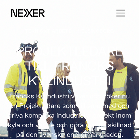
TEKNISKT ARBETE
·
HELSINGBORG
PROJEKTLEDARE
TILL FRANCKS
KYLINDUSTRI
Francks Kylindustri växer och söker nu
en Projektledare som vill vara med och
driva komplexa industriella projekt inom
kyla och värme och göra verklig skillnad
på den svenska energimarknaden.