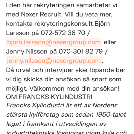
I den här rekryteringen samarbetar vi
med Nexer Recruit. Vill du veta mer,
kontakta rekryteringskonsult Björn
Larsson på 072-572 36 70 /
bjorn.larsson@nexergroup.com
eller
Jenny Nilsson på 070-301 82 79 /
jenny.nilsson@nexergroup.com
.
Då urval och intervjuer sker löpande ber
vi dig skicka din ansökan så snart som
möjligt. Välkommen med din ansökan!
OM FRANCKS KYLINDUSTRI
Francks Kylindustri är ett av Nordens
största kylföretag som sedan 1950-talet
legat i framkant i utvecklingen av
industritekniska lösningar inom kyla och