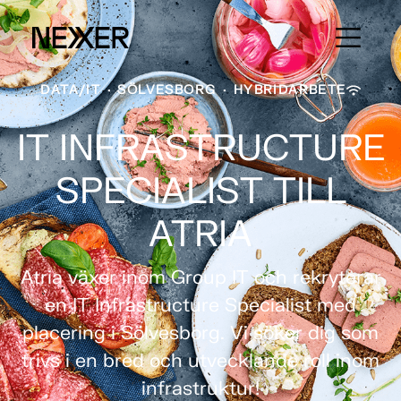
DATA/IT
·
SÖLVESBORG
·
HYBRIDARBETE
IT INFRASTRUCTURE
SPECIALIST TILL
ATRIA
Atria växer inom Group IT och rekryterar
en IT Infrastructure Specialist med
placering i Sölvesborg. Vi söker dig som
trivs i en bred och utvecklande roll inom
infrastruktur!