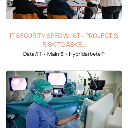
IT SECURITY SPECIALIST - PROJECT &
RISK TO ASKE...
Data/IT
·
Malmö
·
Hybridarbete