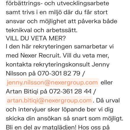
förbättrings- och utvecklingsarbete
samt trivs i en miljö där du får stort
ansvar och möjlighet att påverka både
teknikval och arbetssätt.
VILL DU VETA MER?
I den här rekryteringen samarbetar vi
med Nexer Recruit. Vill du veta mer,
kontakta rekryteringskonsult Jenny
Nilsson på 070-301 82 79 /
jenny.nilsson@nexergroup.com
eller
Artan Bitiqi på 072-361 28 44 /
artan.bitiqi@nexergroup.com
. Då urval
och intervjuer sker löpande ber vi dig
skicka din ansökan så snart som möjligt.
Bli en del av matglädjen! Hos oss på